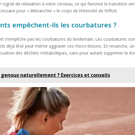
ignal de relaxation à votre cerveau, ce qui favorise la transition ver
saire pour « débrancher » le corps de l’intensité de l’effort.
ents empêchent-ils les courbatures ?
 sport n’empêche pas les courbatures du lendemain. Les courbatures sont
scle déjà lésé peut même aggraver ces micro-lésions. En revanche, u
évacuation des déchets métaboliques, sans pour autant supprimer la d
genoux naturellement ? Exercices et conseils