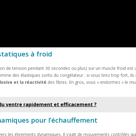
tatiques à froid
tion de tension pendant 30 secondes ou plus) sur un muscle froid est 
me des élastiques sortis du congélateur : si vous tirez trop fort, ils
osive et la réactivité
des fibres. En gros, vous « endormez » le mus
 du ventre rapidement et efficacement ?
ynamiques pour l’échauffement
rs les étirements dynamiques. Il s’agit de mouvements contrôlés qui so