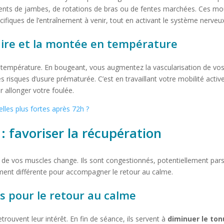
ements de jambes, de rotations de bras ou de fentes marchées. Ces
ifiques de l’entraînement à venir, tout en activant le système nerveux
laire et la montée en température
empérature. En bougeant, vous augmentez la vascularisation de vos tis
 les risques d’usure prématurée. C’est en travaillant votre mobilité ac
 allonger votre foulée.
lles plus fortes après 72h ?
: favoriser la récupération
ue de vos muscles change. Ils sont congestionnés, potentiellement pa
lement différente pour accompagner le retour au calme.
fs pour le retour au calme
etrouvent leur intérêt. En fin de séance, ils servent à
diminuer le ton