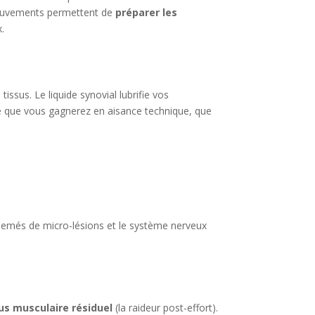
 mouvements permettent de
préparer les
.
sus. Le liquide synovial lubrifie vos
tive que vous gagnerez en aisance technique, que
rsemés de micro-lésions et le système nerveux
us musculaire résiduel
(la raideur post-effort).