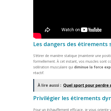
Les dangers des étirements s
S’étirer de manière statique (maintenir une posi
formellement. À cet instant, vos muscles sont com
sidération musculaire qui
diminue la force expl
réactif.
À lire aussi :
Quel sport pour perdre
Privilégier les étirements d
Pour un échauffement efficace, je vous oriente ve