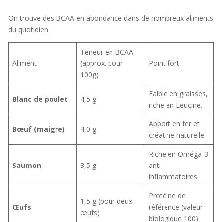
On trouve des BCAA en abondance dans de nombreux aliments
du quotidien.
Teneur en BCAA
Aliment
(approx. pour
Point fort
100g)
Faible en graisses,
Blanc de poulet
4,5 g
riche en Leucine.
Apport en fer et
Bœuf (maigre)
4,0 g
créatine naturelle
Riche en Oméga-3
Saumon
3,5 g
anti-
inflammatoires
Protéine de
1,5 g (pour deux
Œufs
référence (valeur
œufs)
biologique 100)