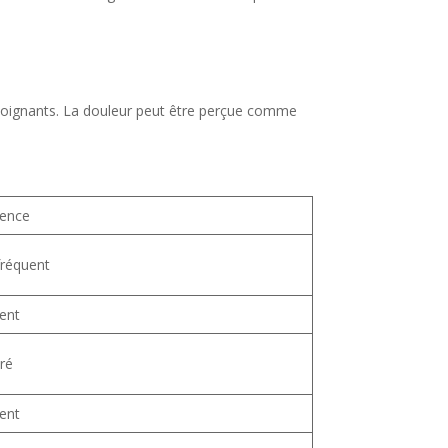
 soignants. La douleur peut être perçue comme
uence
fréquent
ent
ré
ent