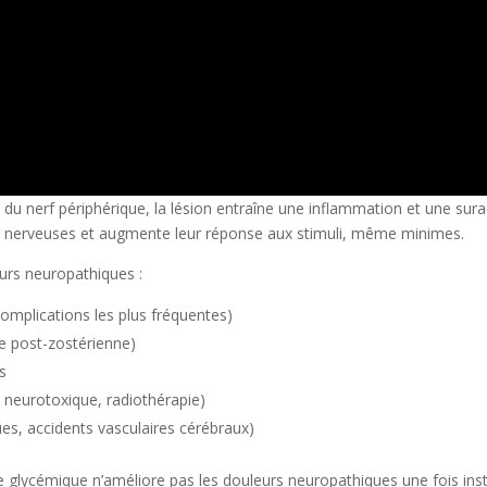
 nerf périphérique, la lésion entraîne une inflammation et une sura
bres nerveuses et augmente leur réponse aux stimuli, même minimes.
eurs neuropathiques :
complications les plus fréquentes)
ie post-zostérienne)
s
 neurotoxique, radiothérapie)
es, accidents vasculaires cérébraux)
libre glycémique n’améliore pas les douleurs neuropathiques une fois ins