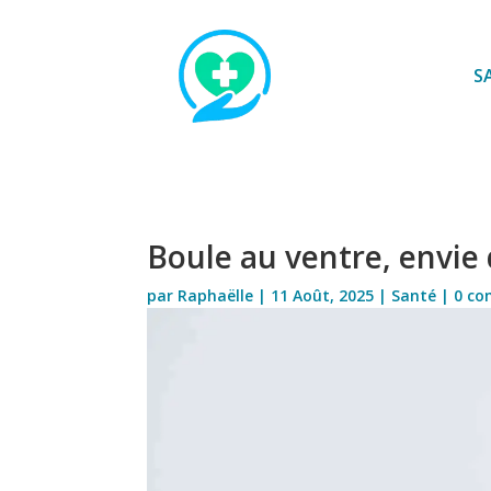
S
Boule au ventre, envie d
par
Raphaëlle
|
11 Août, 2025
|
Santé
|
0 co