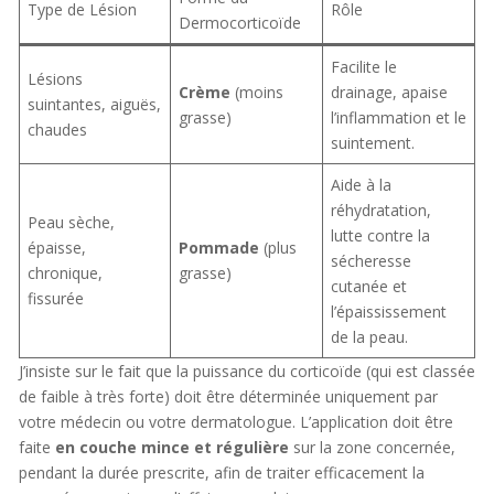
Type de Lésion
Rôle
Dermocorticoïde
Facilite le
Lésions
Crème
(moins
drainage, apaise
suintantes, aiguës,
grasse)
l’inflammation et le
chaudes
suintement.
Aide à la
réhydratation,
Peau sèche,
lutte contre la
épaisse,
Pommade
(plus
sécheresse
chronique,
grasse)
cutanée et
fissurée
l’épaississement
de la peau.
J’insiste sur le fait que la puissance du corticoïde (qui est classée
de faible à très forte) doit être déterminée uniquement par
votre médecin ou votre dermatologue. L’application doit être
faite
en couche mince et régulière
sur la zone concernée,
pendant la durée prescrite, afin de traiter efficacement la