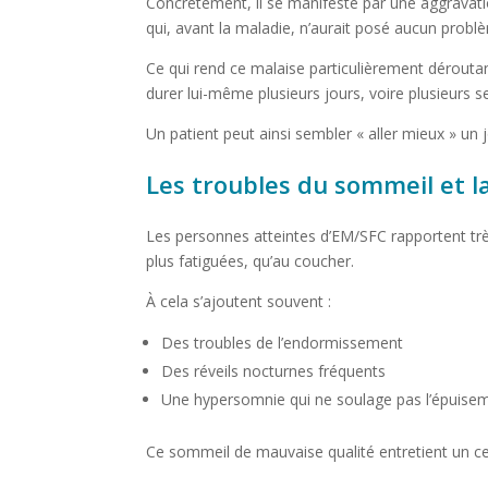
Concrètement, il se manifeste par une aggravat
qui, avant la maladie, n’aurait posé aucun probl
Ce qui rend ce malaise particulièrement déroutant,
durer lui-même plusieurs jours, voire plusieurs 
Un patient peut ainsi sembler « aller mieux » un j
Les troubles du sommeil et l
Les personnes atteintes d’EM/SFC rapportent trè
plus fatiguées, qu’au coucher.
À cela s’ajoutent souvent :
Des troubles de l’endormissement
Des réveils nocturnes fréquents
Une hypersomnie qui ne soulage pas l’épuise
Ce sommeil de mauvaise qualité entretient un cer