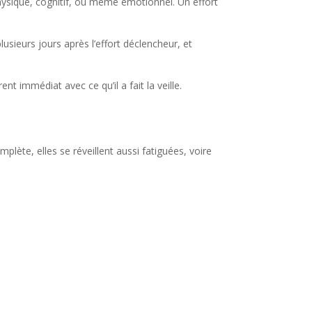
ysique, cognitif, ou même émotionnel. Un effort
lusieurs jours après l’effort déclencheur, et
t immédiat avec ce qu’il a fait la veille.
te, elles se réveillent aussi fatiguées, voire