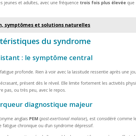
s jeunes et adultes, avec une fréquence
trois fois plus élevée
que 
on, symptômes et solutions naturelles
ctéristiques du syndrome
istant : le symptôme central
fatigue profonde. Rien à voir avec la lassitude ressentie après une j
asant, présent dès le réveil. Elle limite fortement les activités physiq
ore pas, ou très peu, avec le repos.
marqueur diagnostique majeur
cronyme anglais
PEM
(
post-exertional malaise
), est considéré comme le
le fatigue chronique ou d’un syndrome dépressif.