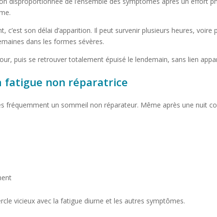
ion disproportionnée de l’ensemble des symptômes après un effort ph
ème.
 c’est son délai d’apparition. Il peut survenir plusieurs heures, voire p
semaines dans les formes sévères.
our, puis se retrouver totalement épuisé le lendemain, sans lien apparen
a fatigue non réparatrice
s fréquemment un sommeil non réparateur. Même après une nuit complè
ment
cle vicieux avec la fatigue diurne et les autres symptômes.