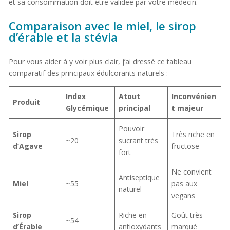
et sa consommation doit être validée par votre médecin.
Comparaison avec le miel, le sirop
d’érable et la stévia
Pour vous aider à y voir plus clair, j’ai dressé ce tableau
comparatif des principaux édulcorants naturels :
Index
Atout
Inconvénien
Produit
Glycémique
principal
t majeur
Pouvoir
Sirop
Très riche en
~20
sucrant très
d’Agave
fructose
fort
Ne convient
Antiseptique
Miel
~55
pas aux
naturel
vegans
Sirop
Riche en
Goût très
~54
d’Érable
antioxydants
marqué