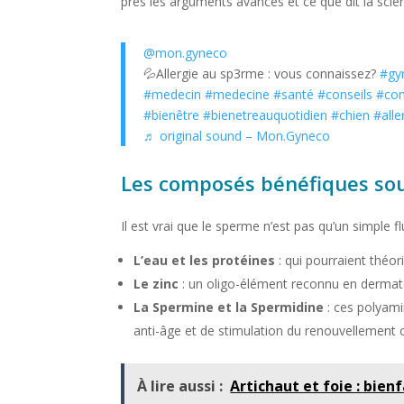
près les arguments avancés et ce que dit la scie
@mon.gyneco
💦Allergie au sp3rme : vous connaissez?
#gy
#medecin
#medecine
#santé
#conseils
#con
#bienêtre
#bienetreauquotidien
#chien
#alle
♬ original sound – Mon.Gyneco
Les composés bénéfiques souv
Il est vrai que le sperme n’est pas qu’un simple 
L’eau et les protéines
: qui pourraient théor
Le zinc
: un oligo-élément reconnu en dermato
La Spermine et la Spermidine
: ces polyam
anti-âge et de stimulation du renouvellement ce
À lire aussi :
Artichaut et foie : bien