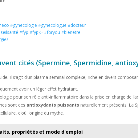
nce.
neco
#gynecologie
#gynecologue
#docteur
seilsanté
#fyp
#fypシ
#foryou
#bienetre
rgies
ent cités (Spermine, Spermidine, antioxy
fluide. Il s’agit d’un plasma séminal complexe, riche en divers compos
iquement avoir un léger effet hydratant.
logie pour son rôle anti-inflammatoire dans la prise en charge de l’
ines sont des
antioxydants puissants
naturellement présents. La Sp
llulaire, d’où l’origine du mythe.
faits, propriétés et mode d'emploi