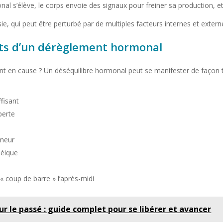
nal s’élève, le corps envoie des signaux pour freiner sa production, e
e, qui peut être perturbé par de multiples facteurs internes et extern
ts d’un dérèglement hormonal
 en cause ? Un déséquilibre hormonal peut se manifester de façon t
fisant
perte
umeur
néique
 coup de barre » l’après-midi
r le passé : guide complet pour se libérer et avancer