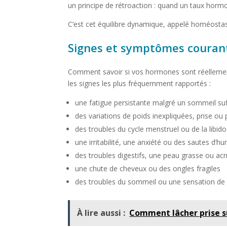
un principe de rétroaction : quand un taux hormo
C’est cet équilibre dynamique, appelé homéostasi
Signes et symptômes couran
Comment savoir si vos hormones sont réellement
les signes les plus fréquemment rapportés :
une fatigue persistante malgré un sommeil suf
des variations de poids inexpliquées, prise ou 
des troubles du cycle menstruel ou de la libido
une irritabilité, une anxiété ou des sautes d’h
des troubles digestifs, une peau grasse ou ac
une chute de cheveux ou des ongles fragiles
des troubles du sommeil ou une sensation de «
À lire aussi :
Comment lâcher prise su