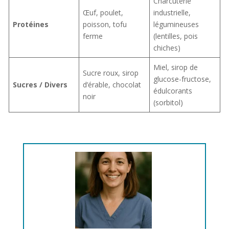
Charcuterie
Œuf, poulet,
industrielle,
Protéines
poisson, tofu
légumineuses
ferme
(lentilles, pois
chiches)
Miel, sirop de
Sucre roux, sirop
glucose-fructose,
Sucres / Divers
d’érable, chocolat
édulcorants
noir
(sorbitol)