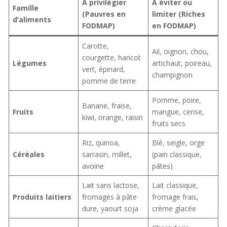
À privilégier
À éviter ou
Famille
(Pauvres en
limiter (Riches
d’aliments
FODMAP)
en FODMAP)
Carotte,
Ail, oignon, chou,
courgette, haricot
Légumes
artichaut, poireau,
vert, épinard,
champignon
pomme de terre
Pomme, poire,
Banane, fraise,
Fruits
mangue, cerise,
kiwi, orange, raisin
fruits secs
Riz, quinoa,
Blé, seigle, orge
Céréales
sarrasin, millet,
(pain classique,
avoine
pâtes)
Lait sans lactose,
Lait classique,
Produits laitiers
fromages à pâte
fromage frais,
dure, yaourt soja
crème glacée