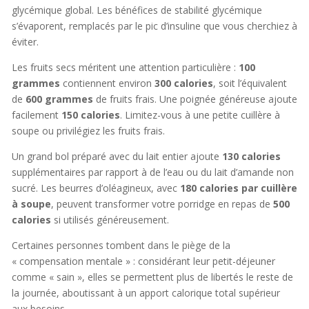
glycémique global. Les bénéfices de stabilité glycémique
s’évaporent, remplacés par le pic d’insuline que vous cherchiez à
éviter.
Les fruits secs méritent une attention particulière :
100
grammes
contiennent environ
300 calories
, soit l’équivalent
de
600 grammes
de fruits frais. Une poignée généreuse ajoute
facilement
150 calories
. Limitez-vous à une petite cuillère à
soupe ou privilégiez les fruits frais.
Un grand bol préparé avec du lait entier ajoute
130 calories
supplémentaires par rapport à de l’eau ou du lait d’amande non
sucré. Les beurres d’oléagineux, avec
180 calories par cuillère
à soupe
, peuvent transformer votre porridge en repas de
500
calories
si utilisés généreusement.
Certaines personnes tombent dans le piège de la
« compensation mentale » : considérant leur petit-déjeuner
comme « sain », elles se permettent plus de libertés le reste de
la journée, aboutissant à un apport calorique total supérieur
aux besoins.