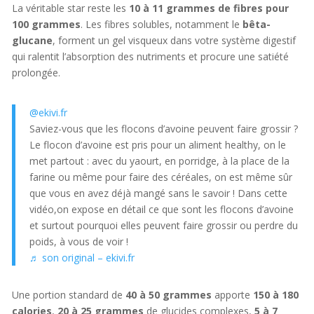
La véritable star reste les
10 à 11 grammes de fibres pour
100 grammes
. Les fibres solubles, notamment le
bêta-
glucane
, forment un gel visqueux dans votre système digestif
qui ralentit l’absorption des nutriments et procure une satiété
prolongée.
@ekivi.fr
Saviez-vous que les flocons d’avoine peuvent faire grossir ?
Le flocon d’avoine est pris pour un aliment healthy, on le
met partout : avec du yaourt, en porridge, à la place de la
farine ou même pour faire des céréales, on est même sûr
que vous en avez déjà mangé sans le savoir ! Dans cette
vidéo,on expose en détail ce que sont les flocons d’avoine
et surtout pourquoi elles peuvent faire grossir ou perdre du
poids, à vous de voir !
♬ son original – ekivi.fr
Une portion standard de
40 à 50 grammes
apporte
150 à 180
calories
,
20 à 25 grammes
de glucides complexes,
5 à 7