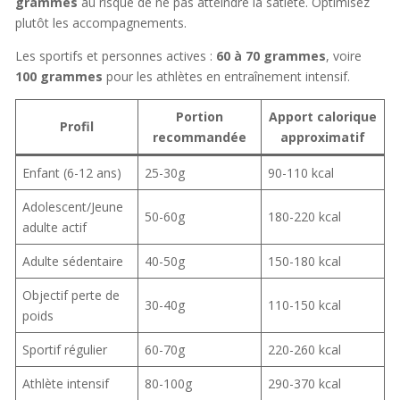
grammes
au risque de ne pas atteindre la satiété. Optimisez
plutôt les accompagnements.
Les sportifs et personnes actives :
60 à 70 grammes
, voire
100 grammes
pour les athlètes en entraînement intensif.
Portion
Apport calorique
Profil
recommandée
approximatif
Enfant (6-12 ans)
25-30g
90-110 kcal
Adolescent/Jeune
50-60g
180-220 kcal
adulte actif
Adulte sédentaire
40-50g
150-180 kcal
Objectif perte de
30-40g
110-150 kcal
poids
Sportif régulier
60-70g
220-260 kcal
Athlète intensif
80-100g
290-370 kcal