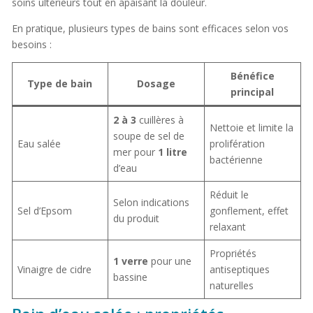
soins ultérieurs tout en apaisant la douleur.
En pratique, plusieurs types de bains sont efficaces selon vos
besoins :
Bénéfice
Type de bain
Dosage
principal
2 à 3
cuillères à
Nettoie et limite la
soupe de sel de
Eau salée
prolifération
mer pour
1 litre
bactérienne
d’eau
Réduit le
Selon indications
Sel d’Epsom
gonflement, effet
du produit
relaxant
Propriétés
1 verre
pour une
Vinaigre de cidre
antiseptiques
bassine
naturelles