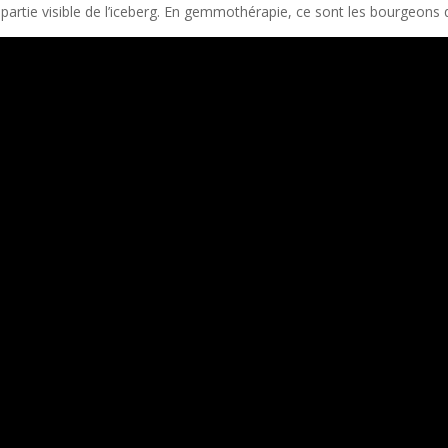
a partie visible de l’iceberg. En gemmothérapie, ce sont les bourgeons 