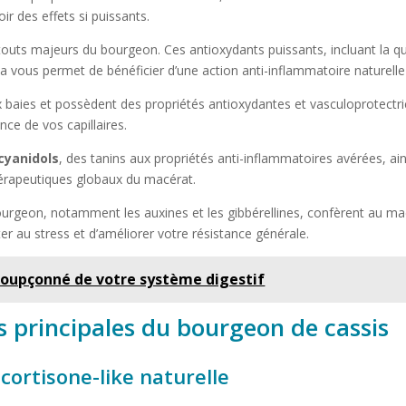
r des effets si puissants.
touts majeurs du bourgeon. Ces antioxydants puissants, incluant la q
Cela vous permet de bénéficier d’une action anti-inflammatoire naturell
 baies et possèdent des propriétés antioxydantes et vasculoprotectri
nce de vos capillaires.
cyanidols
, des tanins aux propriétés anti-inflammatoires avérées, ain
érapeutiques globaux du macérat.
urgeon, notamment les auxines et les gibbérellines, confèrent au ma
r au stress et d’améliorer votre résistance générale.
soupçonné de votre système digestif
s principales du bourgeon de cassis
cortisone-like naturelle